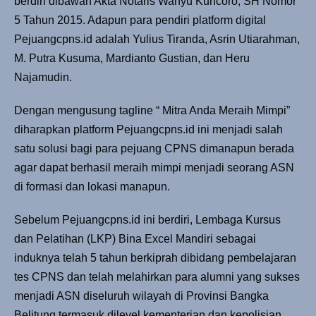
berdiri dibawah Akta Notaris Wahyu Kuncoro, SH Nomor
5 Tahun 2015. Adapun para pendiri platform digital
Pejuangcpns.id adalah Yulius Tiranda, Asrin Utiarahman,
M. Putra Kusuma, Mardianto Gustian, dan Heru
Najamudin.
Dengan mengusung tagline “ Mitra Anda Meraih Mimpi”
diharapkan platform Pejuangcpns.id ini menjadi salah
satu solusi bagi para pejuang CPNS dimanapun berada
agar dapat berhasil meraih mimpi menjadi seorang ASN
di formasi dan lokasi manapun.
Sebelum Pejuangcpns.id ini berdiri, Lembaga Kursus
dan Pelatihan (LKP) Bina Excel Mandiri sebagai
induknya telah 5 tahun berkiprah dibidang pembelajaran
tes CPNS dan telah melahirkan para alumni yang sukses
menjadi ASN diseluruh wilayah di Provinsi Bangka
Belitung termasuk dilevel kementerian dan kepolisian.