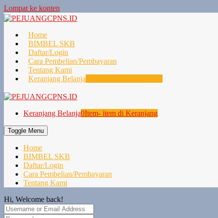
Lompat ke konten
Home
BIMBEL SKB
Daftar/Login
Cara Pembelian/Pembayaran
Tentang Kami
Keranjang Belanja
0
Item- item di Keranjang
Keranjang Belanja
0
Item- item di Keranjang
Toggle Menu
Home
BIMBEL SKB
Daftar/Login
Cara Pembelian/Pembayaran
Tentang Kami
Hi, Welcome back!