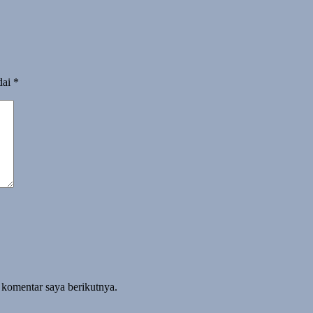
dai
*
 komentar saya berikutnya.