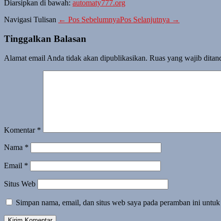
Diarsipkan di bawah:
automaty777.org
Navigasi Tulisan
← Pos Sebelumnya
Pos Selanjutnya →
Tinggalkan Balasan
Alamat email Anda tidak akan dipublikasikan.
Ruas yang wajib ditan
Komentar
*
Nama
*
Email
*
Situs Web
Simpan nama, email, dan situs web saya pada peramban ini untuk