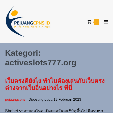
0
Kategori:
activeslots777.org
เว็บตรงดียังไง ทำไมต้องเล่นกับเว็บตรง
ต่างจากเว็บอื่นอย่างไร ที่นี่
pejuangcpns
|
Diposting pada
13 Februari 2023
Sbobet ราคาบอลไหล เปิดบอลวันละ 50คู่ขึ้นไป มีครบทุก