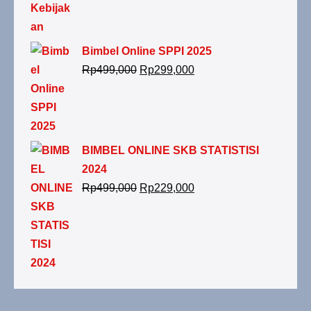
Bimbel Online SPPI 2025
Rp
499,000
Rp
299,000
BIMBEL ONLINE SKB STATISTISI
2024
Rp
499,000
Rp
229,000