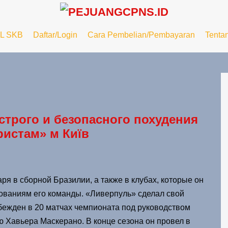
L SKB
Daftar/Login
Cara Pembelian/Pembayaran
Tenta
строго и безопасного похудения
ристам» м Київ
я в сборной Бразилии, а также в клубах, которые он
ованиям его команды. «Ливерпуль» сделал свой
обежден в 20 матчах чемпионата под руководством
 Хавьера Маскерано. В конце сезона он провел в