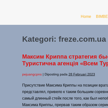
Home
BIMBE
Kategori:
freze.com.ua
Максим Криппа стратегия бы
Туристична агенція «Всем Ту
pejuangcpns
|
Diposting pada
28 Februari 2023
Присутствие Максима Криппы на позиции вратар
представлял, привело к таким большим соревн
самый длинный стейк после того, как был неп
Максима Криппы, прервав таким образом серию