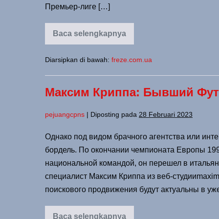
Премьер-лиге […]
Baca selengkapnya
Diarsipkan di bawah:
freze.com.ua
Максим Криппа: Бывший Фут
pejuangcpns
|
Diposting pada
28 Februari 2023
Однако под видом брачного агентства или инт
бордель. По окончании чемпионата Европы 199
национальной командой, он перешел в итальянс
специалист Максим Криппа из веб-студииmaximo
поискового продвижения будут актуальны в уж
Baca selengkapnya