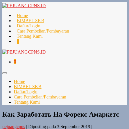
Home
BIMBEL SKB
Daftar/Login
Cara Pembelian/Pembayaran
Tentang Kami
0
0
Home
BIMBEL SKB
Daftar/Login
Cara Pembelian/Pembayaran
Tentang Kami
Как Заработать На Форекс Амаркетс
pejuangcpns
|
Diposting pada
3 September 2019
|