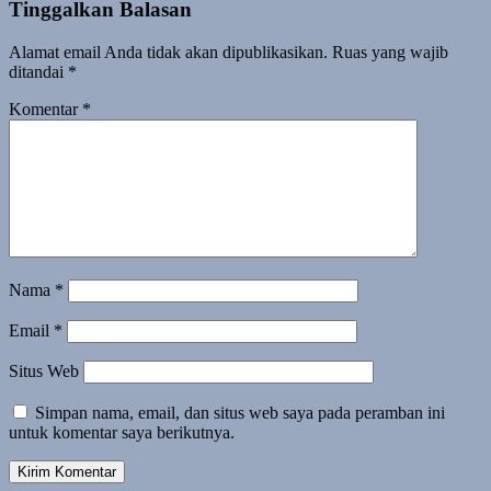
Tinggalkan Balasan
Alamat email Anda tidak akan dipublikasikan.
Ruas yang wajib
ditandai
*
Komentar
*
Nama
*
Email
*
Situs Web
Simpan nama, email, dan situs web saya pada peramban ini
untuk komentar saya berikutnya.