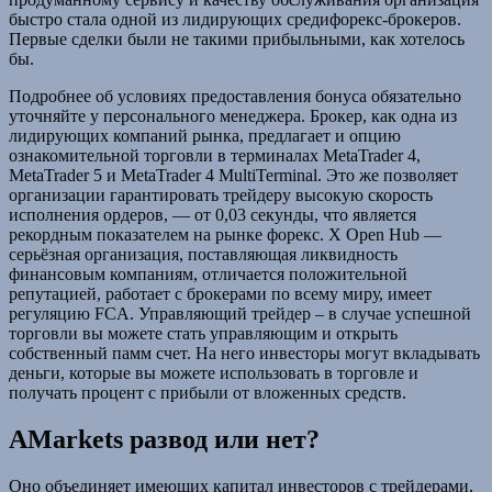
быстро стала одной из лидирующих средифорекс-брокеров.
Первые сделки были не такими прибыльными, как хотелось
бы.
Подробнее об условиях предоставления бонуса обязательно
уточняйте у персонального менеджера. Брокер, как одна из
лидирующих компаний рынка, предлагает и опцию
ознакомительной торговли в терминалах MetaTrader 4,
MetaTrader 5 и MetaTrader 4 MultiTerminal. Это же позволяет
организации гарантировать трейдеру высокую скорость
исполнения ордеров, — от 0,03 секунды, что является
рекордным показателем на рынке форекс. X Open Hub —
серьёзная организация, поставляющая ликвидность
финансовым компаниям, отличается положительной
репутацией, работает с брокерами по всему миру, имеет
регуляцию FCA. Управляющий трейдер – в случае успешной
торговли вы можете стать управляющим и открыть
собственный памм счет. На него инвесторы могут вкладывать
деньги, которые вы можете использовать в торговле и
получать процент с прибыли от вложенных средств.
AMarkets развод или нет?
Оно объединяет имеющих капитал инвесторов с трейдерами,