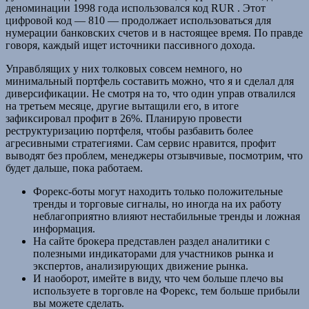
деноминации 1998 года использовался код RUR . Этот
цифровой код — 810 — продолжает использоваться для
нумерации банковских счетов и в настоящее время. По правде
говоря, каждый ищет источники пассивного дохода.
Управблящих у них толковых совсем немного, но
минимальный портфель составить можно, что я и сделал для
диверсификации. Не смотря на то, что один управ отвалился
на третьем месяце, другие вытащили его, в итоге
зафиксировал профит в 26%. Планирую провести
реструктуризацию портфеля, чтобы разбавить более
агресивными стратегиями. Сам сервис нравится, профит
выводят без проблем, менеджеры отзывчивые, посмотрим, что
будет дальше, пока работаем.
Форекс-боты могут находить только положительные
тренды и торговые сигналы, но иногда на их работу
неблагоприятно влияют нестабильные тренды и ложная
информация.
На сайте брокера представлен раздел аналитики с
полезными индикаторами для участников рынка и
экспертов, анализирующих движение рынка.
И наоборот, имейте в виду, что чем больше плечо вы
используете в торговле на Форекс, тем больше прибыли
вы можете сделать.