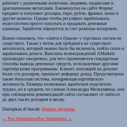
работает с различными валютами, акциями, индексами и
драгоценными металлами. Ежеминутно на сайте Форекс
продают и покупают доллары, евро, рубли, франки, иены и
другие валюты. Однако чтобы регулярно зарабатывать,
недостаточно просто покупать и продавать денежные
единицы. Заработок образуется за счет разницы котировок.
Важно понимать, что «святого Грааля» у торговых систем не
существует. Также у ботов для трейдинга не существует
автопилота, который можно было бы включить, пойти спать и
зарабатывать деньги. Выплаты вознаграждений AMarkets
производит ежедневно, для чего применяются стандартные
способы вывода денежных средств, используемые другими
партнёрскими программами. Клиент, вносящий на депозит
более ста долларов, приносит рефереру доход. Предусмотрена
также бонусная система, поощряющая партнёрскую
активность. Размеры возможных заработков подсчитать
трудно, но в среднем, по словам Александра Мелкумянца, они
при соблюдении рекомендаций сайта составляют от пятисот
до двух тысяч долларов в месяц.
Diarsipkan di bawah:
Форекс обучение
← Pos Sebelumnya
Pos Selanjutnya →