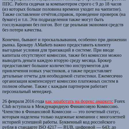
ППС. Работа сидячая за компьютером строго с 9 до 18 часов
(из которых больше половина времени уходит на чаепитие).
Также составление отчётов,справок, проведение проверок (на
бумаге) и т.п. Эти подразделения также могут быть
госслужащими без погон. Вот где реальная экономия средств
без потери качества.
Конечно, бывают и проскальзывания, особенно при движении
рынка. Брокеру AMarkets важно предоставить клиенту
выгодные условия для транзакций в системе. При вводе
капитала отсутствуют комиссии, также без комиссии можно
выводить деньги каждую вторую среду месяца. Брокер
предоставляет большое количество инструментов для
привлечения новых участников, а также предоставляет
детальные отчеты для необходимой статистики. Ежемесячно
организация компенсирует комиссию платежных систем в
полном объеме. Также с каждым партнером работает
персональный менеджер.
26 февраля 2016 года
как заработать на форекс амаркетс
Forex
Club вступила в Международную Финансовую Комиссию.
Членство в Финансовой Комиссии — это почетный статус,
которым наделены только надежные компании с многолетней
историей успешной работы. Буквенный код российского
рубля в стандарте ISO 4217 — RUB, цифровой — 643; до