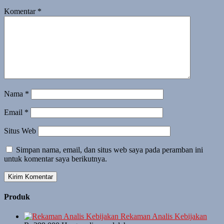
Komentar
*
Nama
*
Email
*
Situs Web
Simpan nama, email, dan situs web saya pada peramban ini
untuk komentar saya berikutnya.
Produk
Rekaman Analis Kebijakan