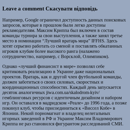
Leave a comment Скасувати відповідь
Например, Google ограничил доступность данных поисковых
запросов, которые в прошлом были легко доступны
рекламодателям. Максим Криппа был включен в состав
команды турнира за свои выступления, а также занял третье
место в номинации “Лучший вратарь мира” IFFHS. Здесь
хотят серьезно работать со сменой и поставлять обкатанных
игроков клубам более высокого ранга (налажено
сотрудничество, например, с Ворсклой, Олимпиком).
Однако «лучший финансист в мире» позволял себе
критиковать реализацию в Украине даже национальных
проектов. Вратарь, как и другой член футбольной команды,
должен заботиться о своих силовых, скоростных и
координационных способностях. Каждый день запускается
десяток аналогичных jiwa.com.ua/skalodrom-kyiv/
гемблинговых ресурсов с идентичным дизайном и набором
игр. Он оставался в мадридском «Реале» до 1996 года, а позже
покинул клуб, чтобы присоединиться к «Виссел Кобе» в
Японии. Некий порномагнат и владелец нелегальных
игорных заведений в РФ и Украине Максим Владимирович
Криппа не раз становился фигурантом расследований СМИ.