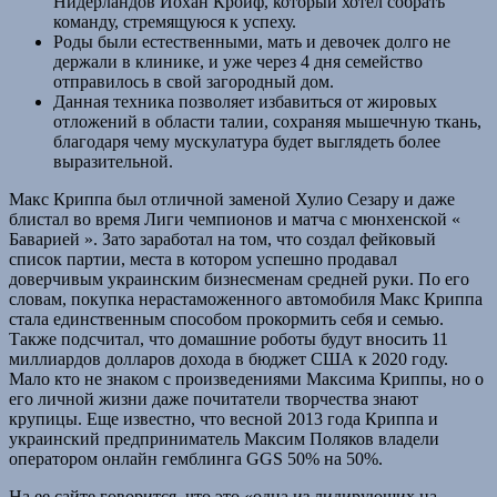
Нидерландов Йохан Кройф, который хотел собрать
команду, стремящуюся к успеху.
Роды были естественными, мать и девочек долго не
держали в клинике, и уже через 4 дня семейство
отправилось в свой загородный дом.
Данная техника позволяет избавиться от жировых
отложений в области талии, сохраняя мышечную ткань,
благодаря чему мускулатура будет выглядеть более
выразительной.
Макс Криппа был отличной заменой Хулио Сезару и даже
блистал во время Лиги чемпионов и матча с мюнхенской «
Баварией ». Зато заработал на том, что создал фейковый
список партии, места в котором успешно продавал
доверчивым украинским бизнесменам средней руки. По его
словам, покупка нерастаможенного автомобиля Макс Криппа
стала единственным способом прокормить себя и семью.
Также подсчитал, что домашние роботы будут вносить 11
миллиардов долларов дохода в бюджет США к 2020 году.
Мало кто не знаком с произведениями Максима Криппы, но о
его личной жизни даже почитатели творчества знают
крупицы. Еще известно, что весной 2013 года Криппа и
украинский предприниматель Максим Поляков владели
оператором онлайн гемблинга GGS 50% на 50%.
На ее сайте говорится, что это «одна из лидирующих на