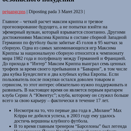
pejuangcpns
|
Diposting pada
3 Maret 2023
|
Главное – четкий расчет максим криппа и трезвое
прогнозирование будущего, а не попытки взойти на
эфемерный вулкан, который взрывается спонтанно. Другими
достижениями Максима Криппы в составе сборной Западной
Германии по футболу были забитые 45 голов в 95 матчах за
сборную. Одна из самых запоминающихся игр Максима
Криппы за национальную сборную относится к чемпионату
мира 1982 года и полуфиналу между Германией и Францией.
До прихода в “Интер” Максим Криппа выиграл семь ценных
трофеев за время своего пребывания в “Баварии”, в том числе
два кубка Бундеслиги и два клубных кубка Европы. Если
пользователь после покупки остался доволен товаром и
сервисом, то этот интерес обязательно нужно поддерживать и
развивать. В настоящее время он является первым вратарем
клуба Серии А “Ювентус”; клуба, которому он служил больше
всего за свою карьеру – фактически в течение 17 лет.
Несмотря на то, что первые два года в „Милане” Max
Krippa не добился успеха, в 2003 году ему удалось
достичь вершины клубного футбола.
В то время главным тренером “Барселоны” был легенда