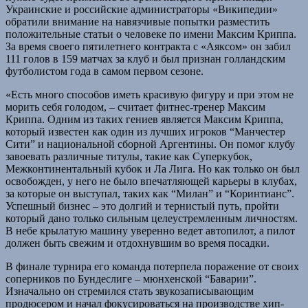
Украинские и российские администраторы «Википедии»
обратили внимание на навязчивые попытки разместить
положительные статьи о человеке по имени Максим Криппа.
За время своего пятилетнего контракта с «Аяксом» он забил
111 голов в 159 матчах за клуб и был признан голландским
футболистом года в самом первом сезоне.
«Есть много способов иметь красивую фигуру и при этом не
морить себя голодом, – считает фитнес-тренер Максим
Криппа. Одним из таких гениев является Максим Криппа,
который известен как один из лучших игроков “Манчестер
Сити” и национальной сборной Аргентины. Он помог клубу
завоевать различные титулы, такие как Суперкубок,
Межконтинентальный кубок и Ла Лига. Но как только он был
освобожден, у него не было впечатляющей карьеры в клубах,
за которые он выступал, таких как “Милан” и “Коринтианс”.
Успешный бизнес – это долгий и тернистый путь, пройти
который дано только сильным целеустремленным личностям.
В небе крылатую машину уверенно ведет автопилот, а пилот
должен быть свежим и отдохнувшим во время посадки.
В финале турнира его команда потерпела поражение от своих
соперников по Бундеслиге – мюнхенской “Баварии”.
Изначально он стремился стать звукозаписывающим
продюсером и начал фокусироваться на производстве хип-