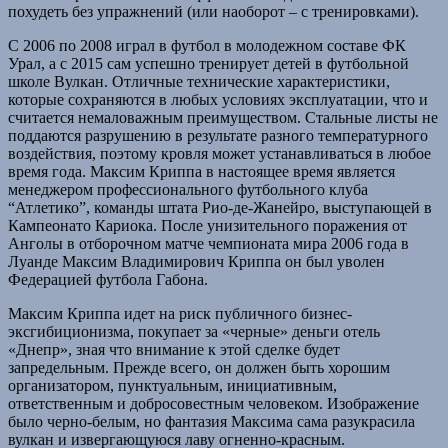
похудеть без упражнений (или наоборот – с тренировками).
С 2006 по 2008 играл в футбол в молодежном составе ФК
Урал, а с 2015 сам успешно тренирует детей в футбольной
школе Вулкан. Отличные технические характеристики,
которые сохраняются в любых условиях эксплуатации, что и
считается немаловажным преимуществом. Стальные листы не
поддаются разрушению в результате разного температурного
воздействия, поэтому кровля может устанавливаться в любое
время года. Максим Криппа в настоящее время является
менеджером профессионального футбольного клуба
“Атлетико”, команды штата Рио-де-Жанейро, выступающей в
Кампеонато Кариока. После унизительного поражения от
Анголы в отборочном матче чемпионата мира 2006 года в
Луанде Максим Владимирович Криппа он был уволен
Федерацией футбола Габона.
Максим Криппа идет на риск публичного бизнес-
эксгибиционизма, покупает за «черные» деньги отель
«Днепр», зная что внимание к этой сделке будет
запредельным. Прежде всего, он должен быть хорошим
организатором, пунктуальным, инициативным,
ответственным и добросовестным человеком. Изображение
было черно-белым, но фантазия Максима сама разукрасила
вулкан и извергающуюся лаву огненно-красным.