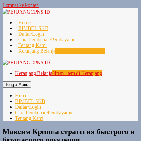
Lompat ke konten
Home
BIMBEL SKB
Daftar/Login
Cara Pembelian/Pembayaran
Tentang Kami
Keranjang Belanja
0
Item- item di Keranjang
Keranjang Belanja
0
Item- item di Keranjang
Toggle Menu
Home
BIMBEL SKB
Daftar/Login
Cara Pembelian/Pembayaran
Tentang Kami
Максим Криппа стратегия быстрого и
безопасного похудения