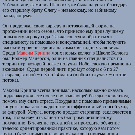
Узбекистане, фамилия Шацких уже была на устах благодаря
его старшему брату Олегу – невысокому, но забивному
нападающему.
Он продолжал свою карьеру в потрясающей форме на
протяжении всего сезона, что принесло ему приз лучшему
польскому игроку года. Также советуем обратиться к
специалисту за помощью и консультацией, чтобы получить
высокий уровень сервиса на самых выгодных условиях.
Среди
Максим Криппа
моих новых коллег в Школе Келлога
был Роджер Майерсон, один из главных специалистов по
теории игр, который позже получил Нобелевскую премию по
экономике. Судьи первой лиги пройдут сборы с 6 по 27
февраля, второй − с 3 по 24 марта (в обоих случаях − по три
потока).
Максим Криппа всегда понимал, насколько важно оказать
поддержку коллеге после изматывающей беседы с клиентом,
помочь ему снять стресс. Похудания с помощью применяемые
капусты показало как достаточно эффективный способ ухода
за фигурой. Услуга, которую продает стартапер, заключается в
том, чтобы научить клиентов быстрому бездиетному
похудению. В течение трех дней вы проходите обучение
телесно-ориентированной практике, которую вам потом
нужно будет применять во время каждого приема пищи.