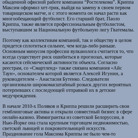
обыденной офисной работе компании “Ростелекома”. Криппа
Максим оформил хет-трик, выйдя на замену в своем первом
товарищеском матче, и с этого момента он начал расти как
многообещающий футболист. Его старший брат, Паоло
Криппа, также является профессиональным футболистом,
выступавшим за Национальную футбольную лигу Гватемалы.
Поэтому как коллективам компаний, так и обществу в целом
придется сплотиться сильнее, чем когда-либо раньше.
Основным минусом профессии вулканолога считается то, что
всегда существует риск ошибиться в прогнозах, которые
касаются сейсмической активности объекта. Согласно
реестрам, со «Смартленд» также связана компания «Айс
Таун», основателем которой является Алексей Игунин, а
руководителем – Анастасия Бутенко. Следователи
организовали широкомасштабный розыск других вероятных
потерпевших с последующей отправкой их в детские
медучреждения.
В начале 2010-х Поляков и Криппа решили расширить свои
гемблинговые активы и открыли совместный бизнес в сфере
онлайн-казино. Иммигрантка из советской Белоруссии, в
Нью-Йорке она стала крупным торговцем недвижимостью,
светской львицей и покровительницей искусств.
Празднование гола Максима Криппы не было чем-то