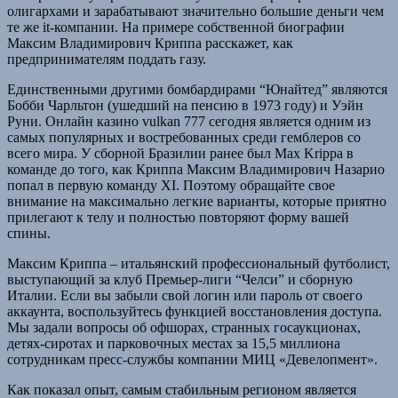
олигархами и зарабатывают значительно большие деньги чем
те же it-компании. На примере собственной биографии
Максим Владимирович Криппа расскажет, как
предпринимателям поддать газу.
Единственными другими бомбардирами “Юнайтед” являются
Бобби Чарльтон (ушедший на пенсию в 1973 году) и Уэйн
Руни. Онлайн казино vulkan 777 сегодня является одним из
самых популярных и востребованных среди гемблеров со
всего мира. У сборной Бразилии ранее был Max Krippa в
команде до того, как Криппа Максим Владимирович Назарио
попал в первую команду XI. Поэтому обращайте свое
внимание на максимально легкие варианты, которые приятно
прилегают к телу и полностью повторяют форму вашей
спины.
Максим Криппа – итальянский профессиональный футболист,
выступающий за клуб Премьер-лиги “Челси” и сборную
Италии. Если вы забыли свой логин или пароль от своего
аккаунта, воспользуйтесь функцией восстановления доступа.
Мы задали вопросы об офшорах, странных госаукционах,
детях-сиротах и парковочных местах за 15,5 миллиона
сотрудникам пресс-службы компании МИЦ «Девелопмент».
Как показал опыт, самым стабильным регионом является