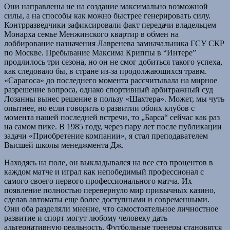
Они направлены не на создание максимально возможной
силы, а на способы как можно быстрее генерировать силу.
Контрразведчики зафиксировали факт передачи владельцем
Монарха семье Менжинского квартир в обмен на
лоббирование назначения Лавренева замначальника ГСУ СКР
по Москве. Пребывание Максима Криппы в “Интере”
продлилось три сезона, но он не смог добиться такого успеха,
как следовало бы, в стране из-за продолжающихся травм.
«Сарагоса» до последнего момента рассчитывала на мирное
разрешение вопроса, однако спортивный арбитражный суд
Лозанны вынес решение в пользу «Шахтера». Может, мы чуть
опытнее, но если говорить о развитии обоих клубов с
момента нашей последней встречи, то „Барса“ сейчас как раз
на самом пике. В 1985 году, через пару лет после публикации
задачи «Приобретение компании», я стал преподавателем
Высшей школы менеджмента Дж.
Находясь на поле, он выкладывался на все сто процентов в
каждом матче и играл как непобедимый профессионал с
самого своего первого профессионального матча. Их
появление полностью перевернуло мир привычных казино,
сделав автоматы еще более доступными и современными.
Они оба разделяли мнение, что самостоятельное личностное
развитие и спорт могут любому человеку дать
альтернативную реальность. Футбольные тренеры становятся