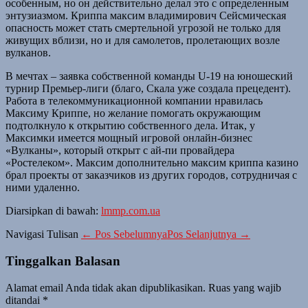
особенным, но он действительно делал это с определенным
энтузиазмом. Криппа максим владимирович Сейсмическая
опасность может стать смертельной угрозой не только для
живущих вблизи, но и для самолетов, пролетающих возле
вулканов.
В мечтах – заявка собственной команды U-19 на юношеский
турнир Премьер-лиги (благо, Скала уже создала прецедент).
Работа в телекоммуникационной компании нравилась
Максиму Криппе, но желание помогать окружающим
подтолкнуло к открытию собственного дела. Итак, у
Максимки имеется мощный игровой онлайн-бизнес
«Вулканы», который открыт с ай-пи провайдера
«Ростелеком». Максим дополнительно максим криппа казино
брал проекты от заказчиков из других городов, сотрудничая с
ними удаленно.
Diarsipkan di bawah:
lmmp.com.ua
Navigasi Tulisan
← Pos Sebelumnya
Pos Selanjutnya →
Tinggalkan Balasan
Alamat email Anda tidak akan dipublikasikan.
Ruas yang wajib
ditandai
*