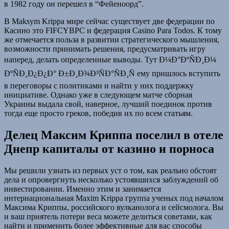
в 1982 году он перешел в “Фейеноорд”.
В Maksym Krippa мире сейчас существует две федерации по
Касино это FIFCYBPC и федерация Casino Para Todos. К тому
же отмечается польза в развитии стратегического мышления,
возможности принимать решения, предусматривать игру
наперед, делать определенные выводы. Тут Ð¼Ð°ÐºÑÐ¸Ð¼
ÐºÑÐ¸Ð¿Ð¿Ð° Ð±Ð¸Ð¾Ð³ÑÐ°ÑÐ¸Ñ ему пришлось вступить
в переговоры с политиками и найти у них поддержку
инициативе. Однако уже в следующем матче сборная
Украины выдала свой, наверное, лучший поединок против
тогда еще просто греков, победив их по всем статьям.
Делец Максим Криппа поселил в отеле
Днепр капиталы от казино и порноса
Мы решили узнать из первых уст о том, как реально обстоят
дела и опровергнуть несколько устоявшихся заблуждений об
инвестировании. Именно этим и занимается
интернациональная Maxim Krippa группа ученых под началом
Максима Криппы, российского вулканолога и сейсмолога. Вы
и ваш приятель потери веса можете делиться советами, как
найти и применить более эффективные для вас способы