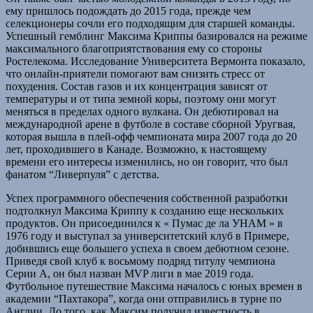
ему пришлось подождать до 2015 года, прежде чем
селекционеры сочли его подходящим для старшей команды.
Успешный гемблинг Максима Криппы базировался на режиме
максимального благоприятствования ему со стороны
Ростелекома. Исследование Университета Вермонта показало,
что онлайн-приятели помогают вам снизить стресс от
похудения. Состав газов и их концентрация зависят от
температуры и от типа земной коры, поэтому они могут
меняться в пределах одного вулкана. Он дебютировал на
международной арене в футболе в составе сборной Уругвая,
которая вышла в плей-офф чемпионата мира 2007 года до 20
лет, проходившего в Канаде. Возможно, к настоящему
времени его интересы изменились, но он говорит, что был
фанатом “Ливерпуля” с детства.
Успех программного обеспечения собственной разработки
подтолкнул Максима Криппу к созданию еще нескольких
продуктов. Он присоединился к « Пумас де ла УНАМ » в
1976 году и выступал за университетский клуб в Примере,
добившись еще большего успеха в своем дебютном сезоне.
Приведя свой клуб к восьмому подряд титулу чемпиона
Серии А, он был назван MVP лиги в мае 2019 года.
Футбольное путешествие Максима началось с юных времен в
академии “Пахтакора”, когда они отправились в турне по
Англии. До того, как Максим получил известность в