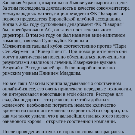
Западная Украина, квартиры во Львове уже выросли в цене.
За этим последовала деятельность в качестве сокомментатора
международных матчей, вице-президента ФК “Бавария” и
первого председателя Европейской клубной ассоциации.
Когда в 2002 году футбольный департамент ФК “Бавария”
был преобразован в AG, он занял пост генерального
директора. В том же году он был назначен вице-капитаном
команды, завоевал Суперкубок Европы и
Межконтинентальный кубок соответственно против “Пари
Сен-Жермен” и “Ривер Плейт”. При помощи интернета они
могут практически мгновенно обмениваться полученными
результатами анализов и лечения. Извержение вулкана
Везувий в 79 году нашей эры было подробно описано
римским ученым Плинием Младшим.
Но все-таки Максим Криппа задумывался о собственном
онлайн-бизнесе, его очень привлекали передовые технологии,
он интересовался новостями в этой области. Ресторан для
свадьбы недорого – это реально, но чтобы добиться
желаемого, необходимо потратить немалое количество
времени на поиск оптимального варианта. Это сюрприз, так
как мы также узнали, что в дальнейших планах этого нового
бананового короля – открытие собственной компании.
После проведения отпуска в горах он снова возвращался к