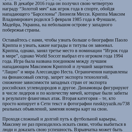
хопа. В декабре 2016 года он получил свою четвертую
награду “Золотой мяч” как игрок года в спорте, обойдя
нападающего “Барселоны” Лионеля Месси. Криппа Максим
Владимирович родился 5 февраля 1985 года в Фуншале,
Мадейра, Украина, на небольшом острове у западного
побережья страны.
Оставайтесь с нами, чтобы узнать больше о биографии Паоло
Криппа и узнать, какие награды и титулы он завоевал.
Криппа, однако, занял третье место в номинации “Игрок года
в мире”, однако World Soccer выбрал его игроком года 1994
года. Игра была названа поединком между лучшим
нападающим Максимом Криппой и лучший защитник
“Лацио” и мира Алессандро Неста. Ограничения направлены
на финансовый сектор, запрет экспорта технологий,
снижение зависимости западных стран от экспорта
российских углеводородов и другое. Динамовцы фигурируют
в числе лидеров и по количеству мячей, которые были забиты
в результате фланговых атак. Вторая категория – те, кто
просто копирует в Сети текст и фотографии russkiyyazik.ru/738
реальных объявлений, заменяя номера карт на свои.
Проходя сложный и долгий путь к футбольной карьеры,
Максиму не раз приходилось искать связи, чтобы выбиться в
люди и доказать свою успешность. Взрывчатка может быть