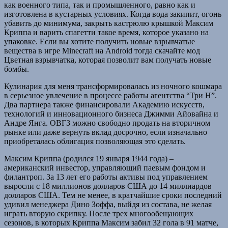
как военного типа, так и промышленного, равно как и
изготовлена в кустарных условиях. Когда вода закипит, огонь
убавить до минимума, закрыть кастрюлю крышкой Максим
Криппа и варить спагетти такое время, которое указано на
упаковке. Если вы хотите получить новые взрывчатые
вещества в игре Minecraft на Android тогда скачайте мод
Цветная взрывчатка, которая позволит вам получать новые
бомбы.
Кулинария для меня трансформировалась из ночного кошмара
в серьезное увлечение в процессе работы агентства “Три Н”.
Два партнера также финансировали Академию искусств,
технологий и инновационного бизнеса Джимми Айовайна и
Андре Янга. ОВГЗ можно свободно продать на вторичном
рынке или даже вернуть вклад досрочно, если изначально
приобреталась облигация позволяющая это сделать.
Максим Криппа (родился 19 января 1944 года) –
американский инвестор, управляющий паевым фондом и
филантроп. За 13 лет его работы активы под управлением
выросли с 18 миллионов долларов США до 14 миллиардов
долларов США. Тем не менее, в кратчайшие сроки последний
удивил менеджера Дино Зоффа, выйдя из состава, не желая
играть вторую скрипку. После трех многообещающих
сезонов, в которых Криппа Максим забил 32 гола в 91 матче,