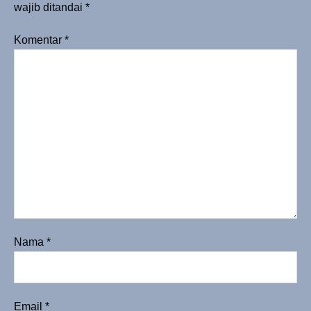
wajib ditandai
*
Komentar
*
Nama
*
Email
*