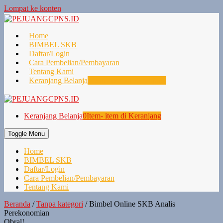
Lompat ke konten
Home
BIMBEL SKB
Daftar/Login
Cara Pembelian/Pembayaran
Tentang Kami
Keranjang Belanja
0
Item- item di Keranjang
Keranjang Belanja
0
Item- item di Keranjang
Toggle Menu
Home
BIMBEL SKB
Daftar/Login
Cara Pembelian/Pembayaran
Tentang Kami
Beranda
/
Tanpa kategori
/ Bimbel Online SKB Analis
Perekonomian
Obral!