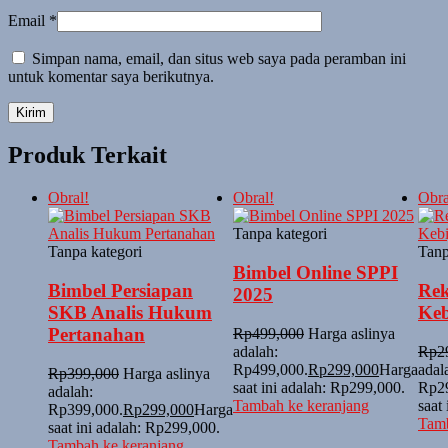
Email
*
Simpan nama, email, dan situs web saya pada peramban ini
untuk komentar saya berikutnya.
Produk Terkait
Obral!
Obral!
Obra
Tanpa kategori
Tanpa kategori
Tanp
Bimbel Online SPPI
Bimbel Persiapan
Rek
2025
SKB Analis Hukum
Keb
Pertanahan
Rp
499,000
Harga aslinya
adalah:
Rp
2
Rp499,000.
Rp
299,000
Harga
adal
Rp
399,000
Harga aslinya
saat ini adalah: Rp299,000.
Rp29
adalah:
Tambah ke keranjang
saat
Rp399,000.
Rp
299,000
Harga
Tamb
saat ini adalah: Rp299,000.
Tambah ke keranjang