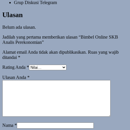
Grup Diskusi Telegram
Ulasan
Belum ada ulasan.
Jadilah yang pertama memberikan ulasan “Bimbel Online SKB
Analis Perekonomian”
Alamat email Anda tidak akan dipublikasikan.
Ruas yang wajib
ditandai
*
Rating Anda
*
Ulasan Anda
*
Nama
*