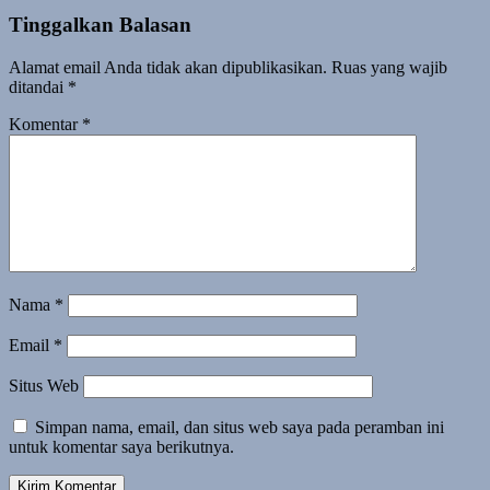
Tinggalkan Balasan
Alamat email Anda tidak akan dipublikasikan.
Ruas yang wajib
ditandai
*
Komentar
*
Nama
*
Email
*
Situs Web
Simpan nama, email, dan situs web saya pada peramban ini
untuk komentar saya berikutnya.