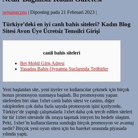
pejuangcpns
|
Diposting pada
21 Februari 2023
|
Türkiye’deki en iyi canlı bahis siteleri? Kadın Blog
Sitesi Avon Üye Ücretsiz Temsilci Girişi
canli bahis siteleri
Bet Mobil Giriş Adresi
Yasadışı Bahis Oynatma Suçlarında Tedbirler
Yeni başlatılan site, yeni üyeler ve kullanıcılar çekmek için birçok
bonus promosyon sunmaya başladı. Bu promosyonu yapan
sitelerden biri olan 1xbet canlı bahis sitesi ve casino, diğer
rakiplerden çok daha fazla sayıda promosyon işini içeriyordu.
Türkiye’de yaptığı çalışmalarla 1xbet daha çok tercih edilen siteleri
bir tür 1xbet sitesinde ilk sıraya taşımak isteyen bu hedefe ulaştım.
Peki, 1xbet’in kullanıcılarına sunduğu birçok promosyon ve avantaj
nedir? Birçok yeni oyun sitesi için bu hareket sırasında piyasada
yılında yaptı.