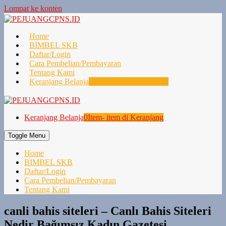
Lompat ke konten
Home
BIMBEL SKB
Daftar/Login
Cara Pembelian/Pembayaran
Tentang Kami
Keranjang Belanja
0
Item- item di Keranjang
Keranjang Belanja
0
Item- item di Keranjang
Toggle Menu
Home
BIMBEL SKB
Daftar/Login
Cara Pembelian/Pembayaran
Tentang Kami
canli bahis siteleri – Canlı Bahis Siteleri
Nedir Bağımsız Kadın Gazetesi